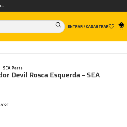
AS
0
ENTRAR / CADASTRAR
– SEA Parts
or Devil Rosca Esquerda – SEA
uros