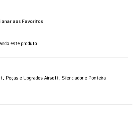
cionar aos Favoritos
zando este produto
ft
,
Peças e Upgrades Airsoft
,
Silenciador e Ponteira