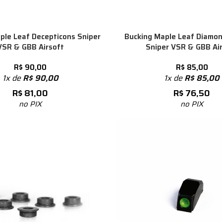
ple Leaf Decepticons Sniper
Bucking Maple Leaf Diamo
VSR & GBB Airsoft
Sniper VSR & GBB Ai
R$
90,00
R$
85,00
1x de
R$
90,00
1x de
R$
85,00
R$
81,00
R$
76,50
no PIX
no PIX