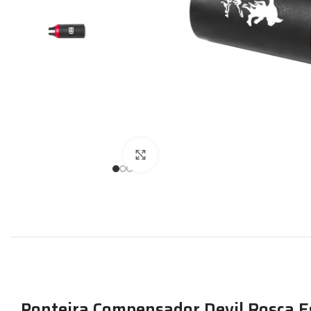
Expandir
Ponteira Compensador Devil Rosca E