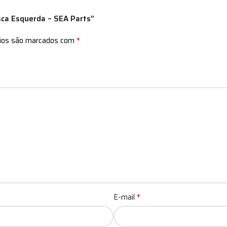
sca Esquerda – SEA Parts”
*
rios são marcados com
*
E-mail