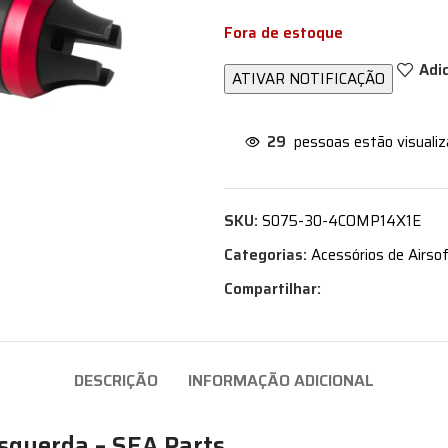
Fora de estoque
Adi
29
pessoas estão visuali
SKU:
S075-30-4COMP14X1E
Categorias:
Acessórios de Airso
Compartilhar:
DESCRIÇÃO
INFORMAÇÃO ADICIONAL
squerda – SEA Parts