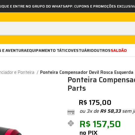
LIQUE E ENTRE NO GRUPO DO WHATSAPP: CUPONS E PROMOÇÕES EXCLUSIV
 E AVENTURA
EQUIPAMENTO TÁTICO
VESTUÁRIO
OUTROS
SALDÃO
nciador e Ponteira
Ponteira Compensador Devil Rosca Esquerda 
Ponteira Compensad
Parts
R$
175,00
ou 3x de
R$
58,33
sem j
R$
157,50
no PIX