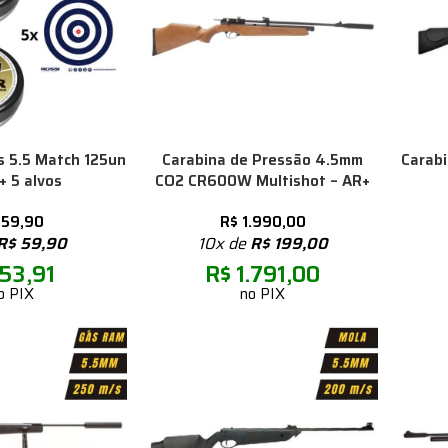
 5.5 Match 125un
Carabina de Pressão 4.5mm
Carabi
+ 5 alvos
CO2 CR600W Multishot – AR+
59,90
R$
1.990,00
R$
59,90
10x de
R$
199,00
53,91
R$
1.791,00
o PIX
no PIX