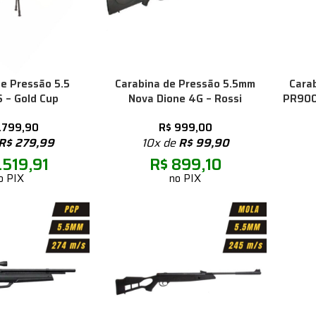
e Pressão 5.5
Carabina de Pressão 5.5mm
Cara
 – Gold Cup
Nova Dione 4G – Rossi
PR900
.799,90
R$
999,00
R$
279,99
10x de
R$
99,90
.519,91
R$
899,10
o PIX
no PIX