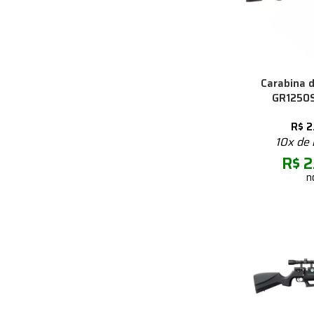
Carabina d
GR1250S
R$
2
10x de
R$
2
n