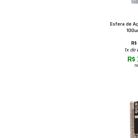
Esfera de A
100un
R$
1x de
R$
n