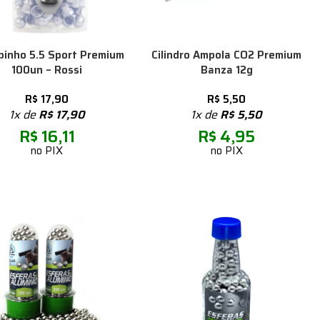
inho 5.5 Sport Premium
Cilindro Ampola CO2 Premium
100un – Rossi
Banza 12g
R$
17,90
R$
5,50
1x de
R$
17,90
1x de
R$
5,50
R$
16,11
R$
4,95
no PIX
no PIX