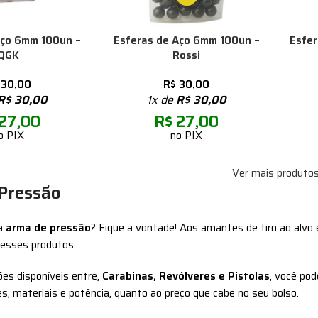
aço 6mm 100un –
Esferas de Aço 6mm 100un –
Esfe
QGK
Rossi
30,00
R$
30,00
R$
30,00
1x de
R$
30,00
27,00
R$
27,00
o PIX
no PIX
Ver mais produto
Pressão
a
arma de pressão
? Fique a vontade! Aos amantes de tiro ao alvo
 esses produtos.
es disponíveis entre,
Carabinas, Revólveres e Pistolas
, você po
s, materiais e potência, quanto ao preço que cabe no seu bolso.