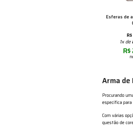
Esferas de 
R$
1x de
R$
n
Arma de 
Procurando um
específica para
Com várias opçõ
questão de core