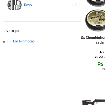
Rossi
31
ESTOQUE
2x Chumbinhos
Em Promoção
cada 
R$
1x de
R$
n