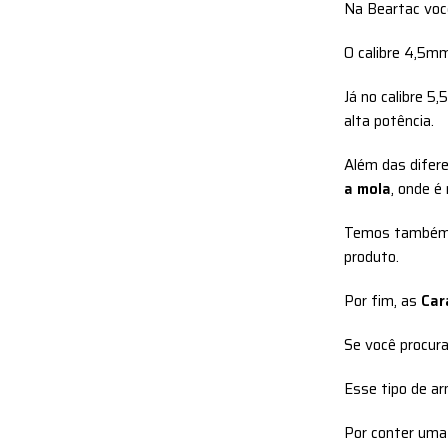
Na Beartac voc
O calibre 4,5m
Já no calibre 5
alta potência.
Além das difer
a mola
, onde é
Temos també
produto.
Por fim, as
Car
Se você procura
Esse tipo de ar
Por conter uma 