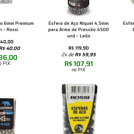
ço 6mm Premium
Esfera de Aço Níquel 4.5mm
Esfe
 – Rossi
para Arma de Pressão 4500
und – Leão
40,00
R$
40,00
R$
119,90
2x de
R$
59,95
36,00
R$
107,91
o PIX
no PIX