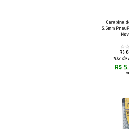
Carabina d
5.5mm PneuP
Nov
R$
6
10x de
R$
5.
n