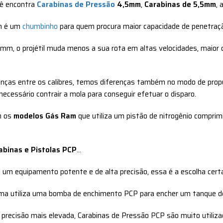
ê encontra
Carabinas de Pressão
4,5mm
,
Carabinas de 5,5mm
, 
m é um
chumbinho
para quem procura maior capacidade de penetração
,5mm, o projétil muda menos a sua rota em altas velocidades, maior
enças entre os calibres, temos diferenças também no modo de propu
 necessário contrair a mola para conseguir efetuar o disparo.
m os
modelos Gás Ram
que utiliza um pistão de nitrogênio comprim
abinas e Pistolas PCP
…
 um equipamento potente e de alta precisão, essa é a escolha certa
ma utiliza uma bomba de enchimento PCP para encher um tanque de ar
precisão mais elevada, Carabinas de Pressão PCP são muito utiliza