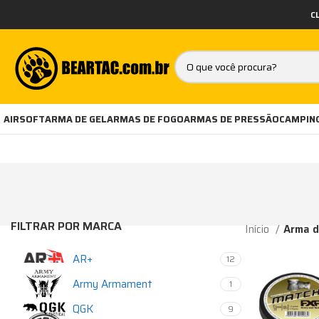
C
AIRSOFT
ARMA DE GEL
ARMAS DE FOGO
ARMAS DE PRESSÃO
CAMPING
FILTRAR POR MARCA
Início
Arma d
AR+
12
Army Armament
1
QGK
9