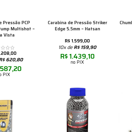
e Pressão PCP
Carabina de Pressão Striker
Chumb
ump Multishot –
Edge 5.5mm – Hatsan
a Vista
R$
1.599,00
10x de
R$
159,90
.208,00
R$
1.439,10
R$
620,80
no PIX
587,20
o PIX