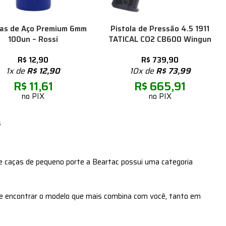
ras de Aço Premium 6mm
Pistola de Pressão 4.5 1911
100un – Rossi
TATICAL CO2 CB600 Wingun
R$
12,90
R$
739,90
1x de
R$
12,90
10x de
R$
73,99
R$
11,61
R$
665,91
no PIX
no PIX
s
 e caças de pequeno porte a Beartac possui uma categoria
de encontrar o modelo que mais combina com você, tanto em