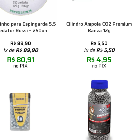
nho para Espingarda 5.5
Cilindro Ampola CO2 Premium
edator Rossi – 250un
Banza 12g
R$
89,90
R$
5,50
1x de
R$
89,90
1x de
R$
5,50
R$
80,91
R$
4,95
no PIX
no PIX