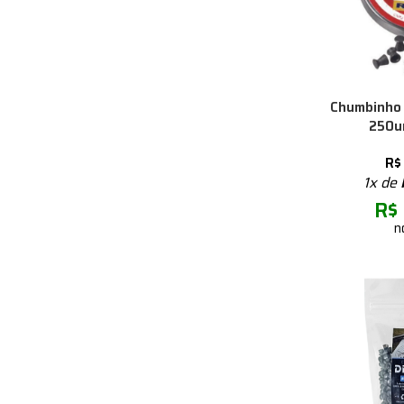
Chumbinho 
250un
R$
1x de
R$
n