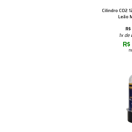
Cilindro CO2 1
Leão 
R$
1x de
R$
n