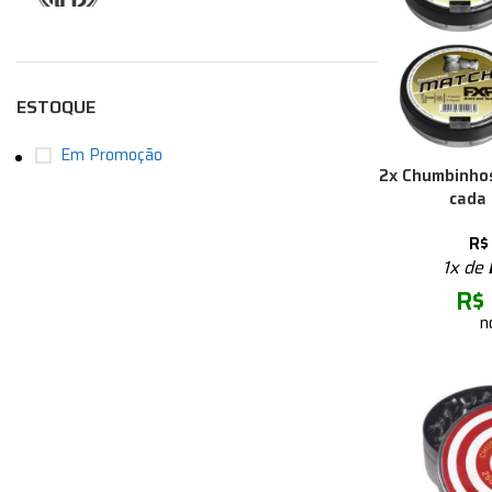
ESTOQUE
Em Promoção
2x Chumbinhos
cada 
R$
1x de
R$
n