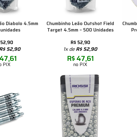
ão Diabolo 4.5mm
Chumbinho Leão Outshot Field
Chumbi
 unidades
Target 4.5mm – 500 Unidades
Pr
52,90
R$
52,90
R$
52,90
1x de
R$
52,90
47,61
R$
47,61
o PIX
no PIX