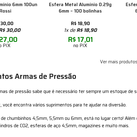
umínio 6mm 100un
Esfera Metal Alumínio 0.29g
Esfe
 Rossi
6mm – 100 bolinhas
30,00
R$
18,90
R$
30,00
1x de
R$
18,90
27,00
R$
17,01
o PIX
no PIX
Ver mais produto
tos Armas de Pressão
rmas de pressão sabe que é necessário ter sempre um estoque de s
, você encontra vários suprimentos para te ajudar na diversão.
a de chumbinhos 4,5mm, 5,5mm ou 6mm, está no lugar certo! Além 
ilindros de CO2, esferas de aço 4,5mm, magazines e muito mais.