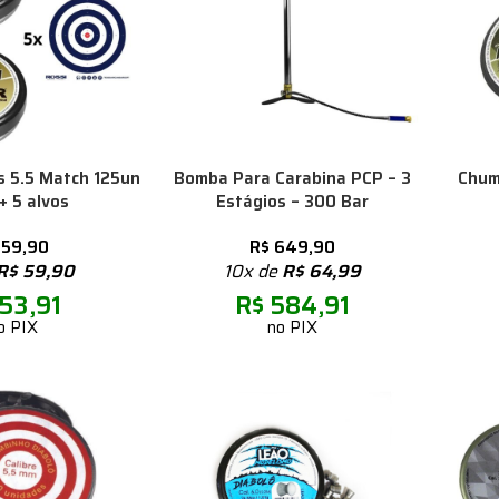
 5.5 Match 125un
Bomba Para Carabina PCP – 3
Chum
+ 5 alvos
Estágios – 300 Bar
59,90
R$
649,90
R$
59,90
10x de
R$
64,99
53,91
R$
584,91
o PIX
no PIX