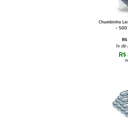
Chumbinho Le
– 500
R$
1x de
R$
n