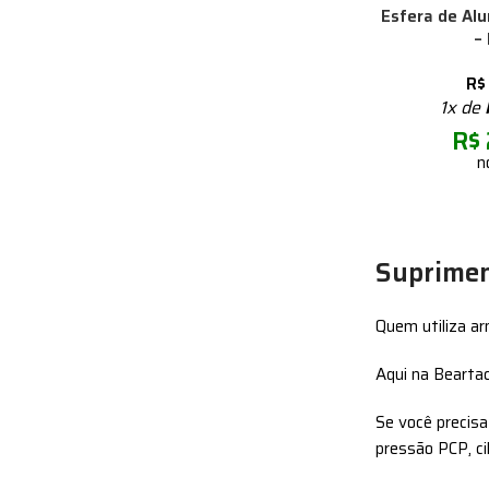
Esfera de Al
–
R$
1x de
R$
n
Suprimen
Quem utiliza a
Aqui na Beartac
Se você precis
pressão PCP, c