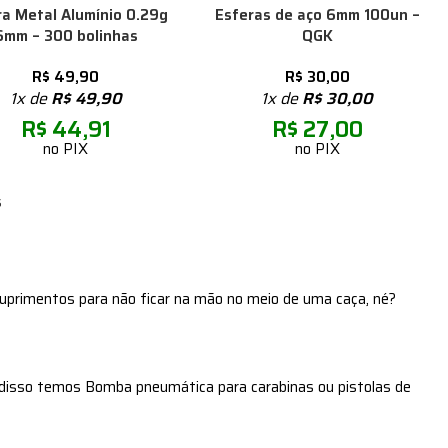
ra Metal Alumínio 0.29g
Esferas de aço 6mm 100un –
6mm – 300 bolinhas
QGK
R$
49,90
R$
30,00
1x de
R$
49,90
1x de
R$
30,00
R$
44,91
R$
27,00
no PIX
no PIX
s
uprimentos para não ficar na mão no meio de uma caça, né?
disso temos Bomba pneumática para carabinas ou pistolas de