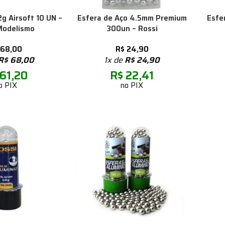
2g Airsoft 10 UN –
Esfera de Aço 4.5mm Premium
Esfe
Modelismo
300un – Rossi
68,00
R$
24,90
R$
68,00
1x de
R$
24,90
61,20
R$
22,41
o PIX
no PIX