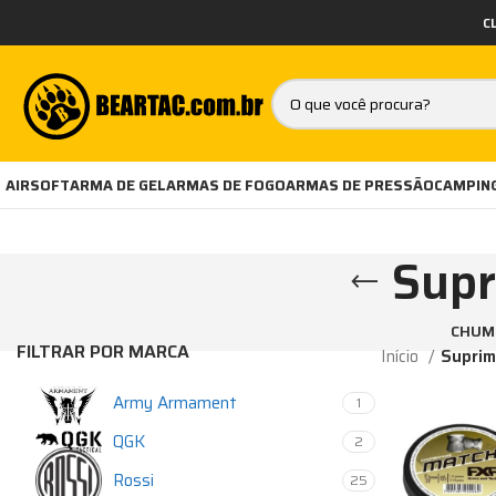
C
AIRSOFT
ARMA DE GEL
ARMAS DE FOGO
ARMAS DE PRESSÃO
CAMPING
Supr
CHUM
FILTRAR POR MARCA
Início
Suprim
Army Armament
1
QGK
2
Rossi
25