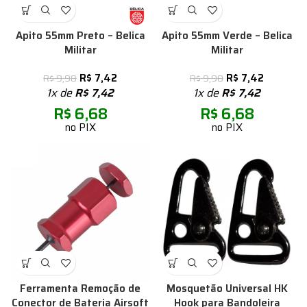
Apito 55mm Preto – Belica
Apito 55mm Verde – Belica
Militar
Militar
R$
7,42
R$
7,42
R$
9,90
R$
9,90
1x de
R$
7,42
1x de
R$
7,42
R$
6,68
R$
6,68
no PIX
no PIX
Ferramenta Remoção de
Mosquetão Universal HK
Conector de Bateria Airsoft
Hook para Bandoleira