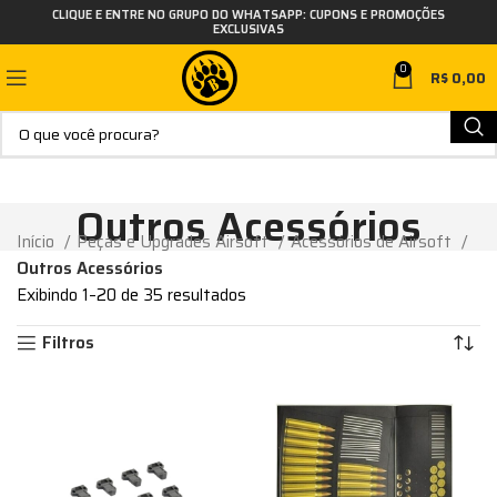
CLIQUE E ENTRE NO GRUPO DO WHATSAPP: CUPONS E PROMOÇÕES
EXCLUSIVAS
0
R$
0,00
Outros Acessórios
Início
Peças e Upgrades Airsoft
Acessórios de Airsoft
Outros Acessórios
Exibindo 1–20 de 35 resultados
Filtros