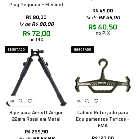
Plug Pequeno – Element
R$
45,00
R$
80,00
1x de
R$
45,00
1x de
R$
80,00
R$
40,50
R$
72,00
no PIX
no PIX
ESGOTADO
ESGOTADO
Bipe para Airsoft Airgun
Cabide Reforçado para
22mm Rossi em Metal
Equipamentos Taticos –
FMA
R$
269,90
5x de
R$
53,98
R$
120,00