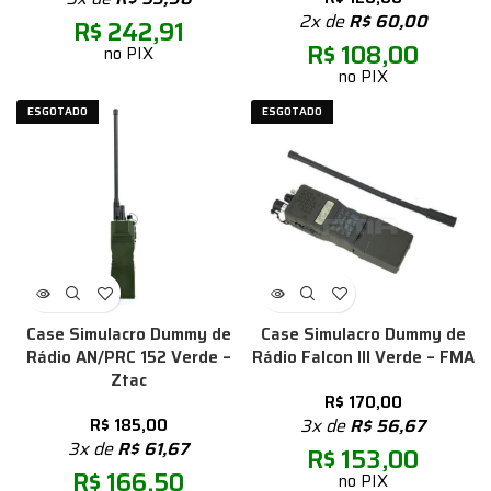
2x de
R$
60,00
R$
242,91
R$
108,00
no PIX
no PIX
ESGOTADO
ESGOTADO
Case Simulacro Dummy de
Case Simulacro Dummy de
Rádio AN/PRC 152 Verde –
Rádio Falcon III Verde – FMA
Ztac
R$
170,00
R$
185,00
3x de
R$
56,67
3x de
R$
61,67
R$
153,00
R$
166,50
no PIX