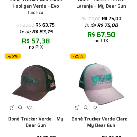
Hooligan Verde – Evo
Laranja – My Dear Gun
Tactical
R$
75,00
R$
100,00
R$
63,75
1x de
R$
75,00
R$
85,00
1x de
R$
63,75
R$
67,50
R$
57,38
no PIX
no PIX
-25%
-25%
Boné Trucker Verde – My
Boné Trucker Verde Claro –
Dear Gun
My Dear Gun