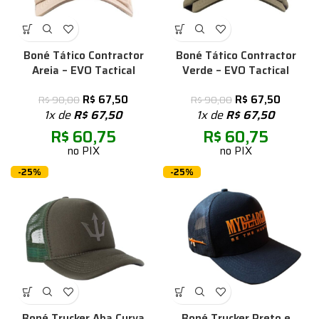
Boné Tático Contractor
Boné Tático Contractor
Areia – EVO Tactical
Verde – EVO Tactical
R$
67,50
R$
67,50
R$
90,00
R$
90,00
1x de
R$
67,50
1x de
R$
67,50
R$
60,75
R$
60,75
no PIX
no PIX
-25%
-25%
Boné Trucker Aba Curva
Boné Trucker Preto e