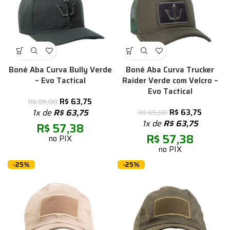
Boné Aba Curva Bully Verde
Boné Aba Curva Trucker
– Evo Tactical
Raider Verde com Velcro –
Evo Tactical
R$
63,75
R$
85,00
1x de
R$
63,75
R$
63,75
R$
85,00
1x de
R$
63,75
R$
57,38
R$
57,38
no PIX
no PIX
-25%
-25%