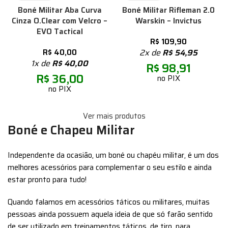
Boné Militar Aba Curva
Boné Militar Rifleman 2.0
Cinza O.Clear com Velcro –
Warskin – Invictus
EVO Tactical
R$
109,90
R$
40,00
2x de
R$
54,95
1x de
R$
40,00
R$
98,91
R$
36,00
no PIX
no PIX
Ver mais produtos
Boné e Chapeu Militar
Independente da ocasião, um boné ou chapéu militar, é um dos
melhores acessórios para complementar o seu estilo e ainda
estar pronto para tudo!
Quando falamos em acessórios táticos ou militares, muitas
pessoas ainda possuem aquela ideia de que só farão sentido
de ser utilizado em treinamentos táticos, de tiro, para