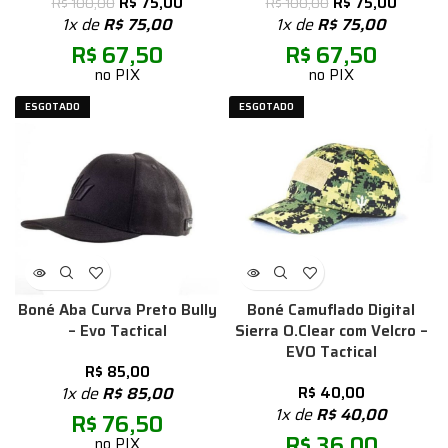
R$
75,00
R$
75,00
R$
100,00
R$
100,00
1x de
R$
75,00
1x de
R$
75,00
R$
67,50
R$
67,50
no PIX
no PIX
ESGOTADO
ESGOTADO
Boné Aba Curva Preto Bully
Boné Camuflado Digital
– Evo Tactical
Sierra O.Clear com Velcro –
EVO Tactical
R$
85,00
1x de
R$
85,00
R$
40,00
1x de
R$
40,00
R$
76,50
R$
36,00
no PIX