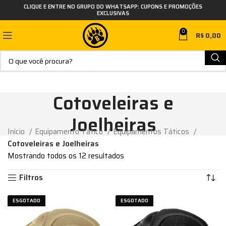
CLIQUE E ENTRE NO GRUPO DO WHATSAPP: CUPONS E PROMOÇÕES
EXCLUSIVAS
0
R$
0,00
Cotoveleiras e
Joelheiras
Início
Equipamento Tático
Equipamentos Táticos
Cotoveleiras e Joelheiras
Mostrando todos os 12 resultados
Filtros
ESGOTADO
ESGOTADO