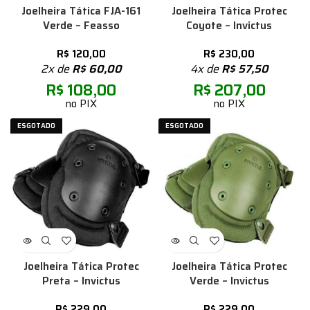
Joelheira Tática FJA-161
Joelheira Tática Protec
Verde – Feasso
Coyote – Invictus
R$
120,00
R$
230,00
2x de
R$
60,00
4x de
R$
57,50
R$
108,00
R$
207,00
no PIX
no PIX
ESGOTADO
ESGOTADO
Joelheira Tática Protec
Joelheira Tática Protec
Preta – Invictus
Verde – Invictus
R$
229,00
R$
229,00