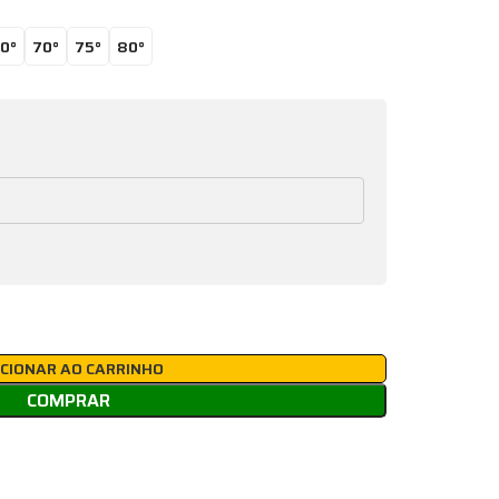
0°
70°
75°
80°
ICIONAR AO CARRINHO
COMPRAR