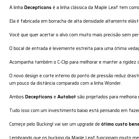
A linha
Decepticons
é a linha clássica da Maple Leaf tem como
Ela é fabricada em borracha de alta densidade altamente elás
Você que quer acertar o alvo com muito mais precisão sem per
O bocal de entrada é levemente estreita para uma ótima ved
Acompanha também o C-Clip para melhorar e manter a rigidez 
O novo design e corte interno do ponto de pressão reduz drast
um pouco da distância comparado com a linha Wonder.
Ambos
Decepticons
e
Autobot
são projetados para melhoria
Tudo isso com um investimento baixo está pensando em faze
Começe pelo Bucking! vai ser um upgrade de
ótimo custo bene
Lembrando que os bucking da Maple Leaf funcionam muito m