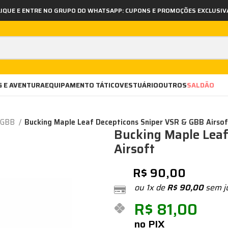
LIQUE E ENTRE NO GRUPO DO WHATSAPP: CUPONS E PROMOÇÕES EXCLUSIV
 E AVENTURA
EQUIPAMENTO TÁTICO
VESTUÁRIO
OUTROS
SALDÃO
- GBB
Bucking Maple Leaf Decepticons Sniper VSR & GBB Airsof
Bucking Maple Leaf
Airsoft
R$
90,00
ou 1x de
R$
90,00
sem j
R$
81,00
no PIX