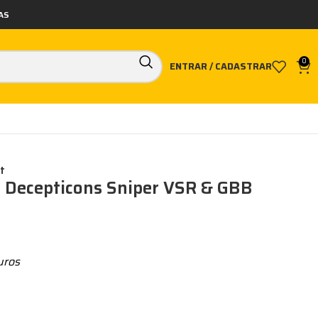
AS
0
ENTRAR / CADASTRAR
t
 Decepticons Sniper VSR & GBB
uros