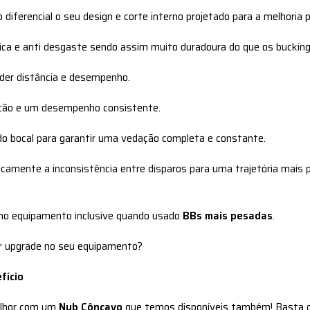
 diferencial o seu design e corte interno projetado para a melhori
tica e anti desgaste sendo assim muito duradoura do que os buckin
der distância e desempenho.
ação e um desempenho consistente.
do bocal para garantir uma vedação completa e constante.
icamente a inconsistência entre disparos para uma trajetória mais p
 no equipamento inclusive quando usado
BBs mais pesadas
.
r upgrade no seu equipamento?
fício
elhor com um
Nub Côncavo
que temos disponíveis também! Basta cli