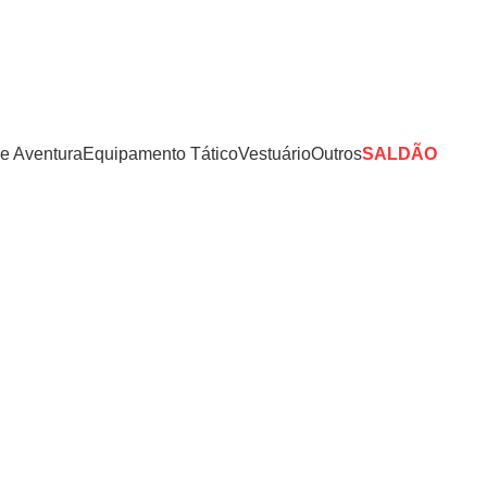
E PROMOÇÕES EXCLUSIVAS
e Aventura
Equipamento Tático
Vestuário
Outros
SALDÃO