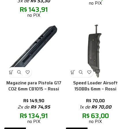
3x de
R$
53,30
no PIX
R$
143,91
no PIX
Magazine para Pistola G17
Speed Loader Airsoft
CO2 6mm CB1015 – Rossi
150BBs 6mm – Rossi
R$
149,90
R$
70,00
2x de
R$
74,95
1x de
R$
70,00
R$
134,91
R$
63,00
no PIX
no PIX