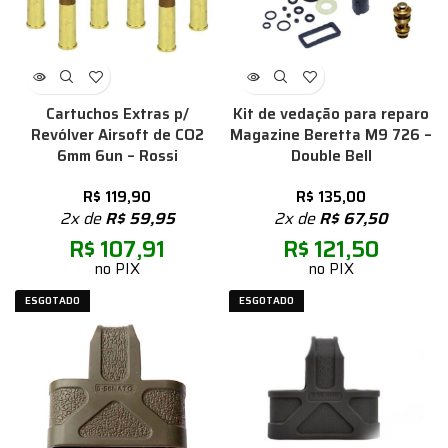
Cartuchos Extras p/
Kit de vedação para reparo
Revólver Airsoft de CO2
Magazine Beretta M9 726 –
6mm 6un – Rossi
Double Bell
R$
119,90
R$
135,00
2x de
R$
59,95
2x de
R$
67,50
R$
107,91
R$
121,50
no PIX
no PIX
ESGOTADO
ESGOTADO