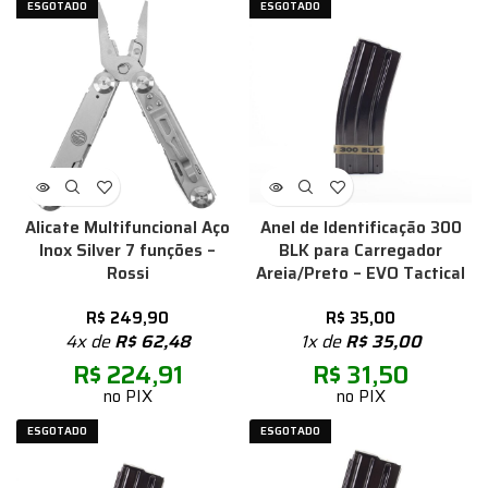
ESGOTADO
ESGOTADO
Alicate Multifuncional Aço
Anel de Identificação 300
Inox Silver 7 funções –
BLK para Carregador
Rossi
Areia/Preto – EVO Tactical
R$
249,90
R$
35,00
4x de
R$
62,48
1x de
R$
35,00
R$
224,91
R$
31,50
no PIX
no PIX
ESGOTADO
ESGOTADO