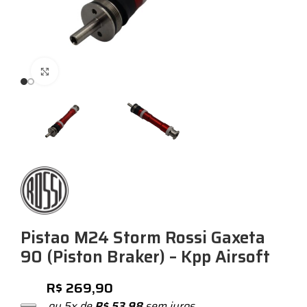
Expandir
Pistao M24 Storm Rossi Gaxeta
90 (Piston Braker) – Kpp Airsoft
R$
269,90
ou 5x de
R$
53,98
sem juros