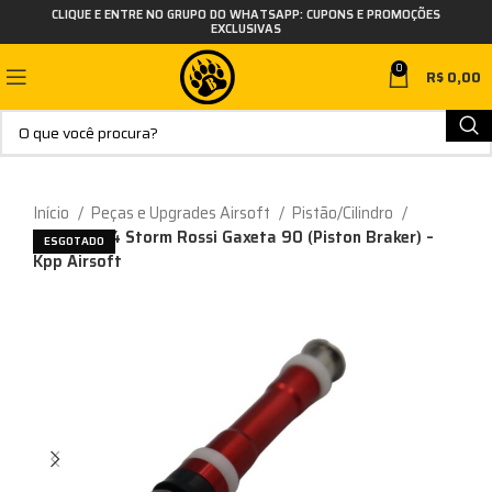
CLIQUE E ENTRE NO GRUPO DO WHATSAPP: CUPONS E PROMOÇÕES
EXCLUSIVAS
0
R$
0,00
Início
Peças e Upgrades Airsoft
Pistão/Cilindro
Pistao M24 Storm Rossi Gaxeta 90 (Piston Braker) –
ESGOTADO
Kpp Airsoft