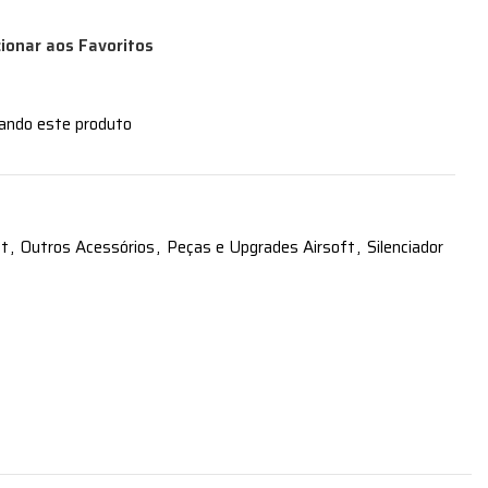
cionar aos Favoritos
zando este produto
ft
,
Outros Acessórios
,
Peças e Upgrades Airsoft
,
Silenciador