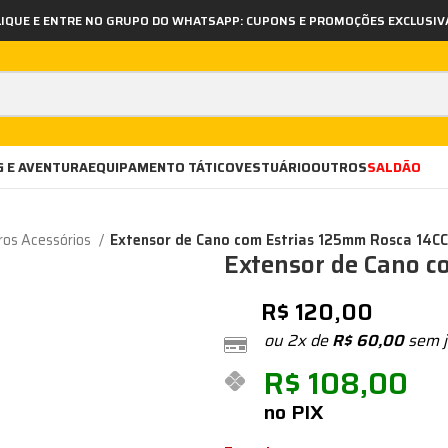
LIQUE E ENTRE NO GRUPO DO WHATSAPP: CUPONS E PROMOÇÕES EXCLUSIV
 E AVENTURA
EQUIPAMENTO TÁTICO
VESTUÁRIO
OUTROS
SALDÃO
ros Acessórios
Extensor de Cano com Estrias 125mm Rosca 14C
Extensor de Cano 
R$
120,00
ou 2x de
R$
60,00
sem j
R$
108,00
no PIX