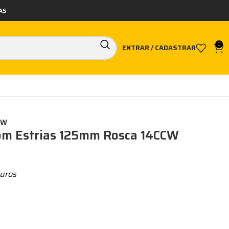
AS
0
ENTRAR / CADASTRAR
CW
com Estrias 125mm Rosca 14CCW
uros