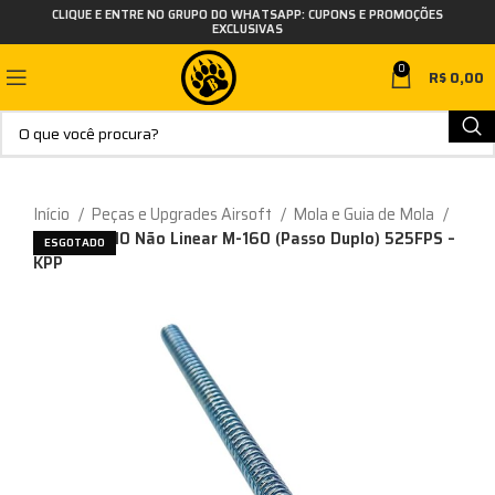
CLIQUE E ENTRE NO GRUPO DO WHATSAPP: CUPONS E PROMOÇÕES
EXCLUSIVAS
0
R$
0,00
Início
Peças e Upgrades Airsoft
Mola e Guia de Mola
Mola VSR-10 Não Linear M-160 (Passo Duplo) 525FPS –
ESGOTADO
KPP