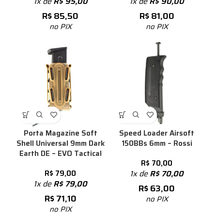
1x de
R$
95,00
1x de
R$
90,00
R$
85,50
R$
81,00
no PIX
no PIX
Porta Magazine Soft
Speed Loader Airsoft
Shell Universal 9mm Dark
150BBs 6mm – Rossi
Earth DE – EVO Tactical
R$
70,00
R$
79,00
1x de
R$
70,00
1x de
R$
79,00
R$
63,00
R$
71,10
no PIX
no PIX