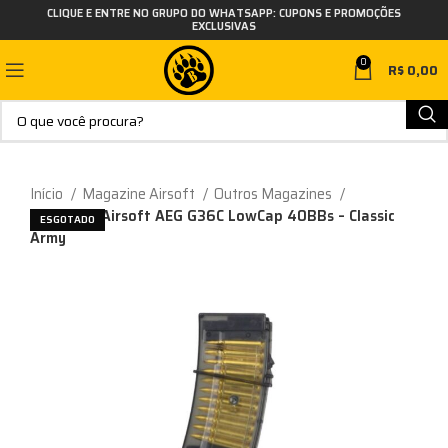
CLIQUE E ENTRE NO GRUPO DO WHATSAPP: CUPONS E PROMOÇÕES
EXCLUSIVAS
0
R$
0,00
Início
Magazine Airsoft
Outros Magazines
Magazine Airsoft AEG G36C LowCap 40BBs – Classic
ESGOTADO
Army