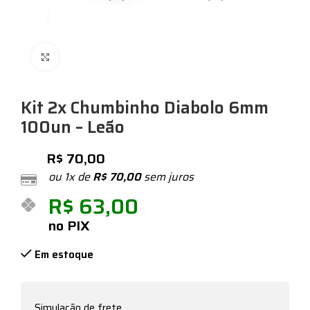
Expandir
Kit 2x Chumbinho Diabolo 6mm
100un – Leão
R$
70,00
ou 1x de
R$
70,00
sem juros
R$
63,00
no PIX
Em estoque
Simulação de frete