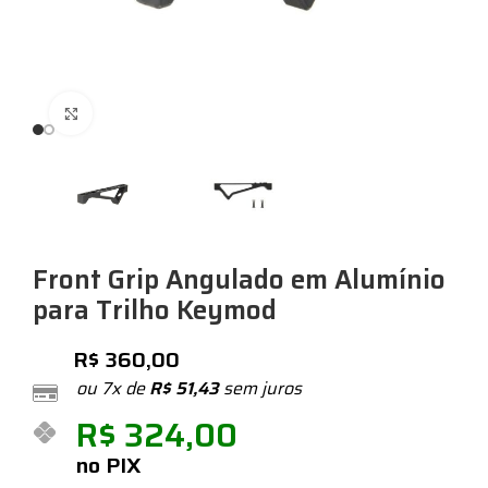
Expandir
Front Grip Angulado em Alumínio
para Trilho Keymod
R$
360,00
ou 7x de
R$
51,43
sem juros
R$
324,00
no PIX