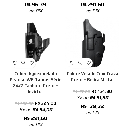
R$
96,39
R$
291,60
no PIX
no PIX
%
Coldre Kydex Velado
Coldre Velado Com Trava
Pistola IWB Taurus Série
Preto – Belica Militar
24/7 Canhoto Preto –
R$
154,80
Invictus
R$
172,00
3x de
R$
51,60
R$
324,00
R$
360,00
R$
139,32
6x de
R$
54,00
no PIX
R$
291,60
no PIX