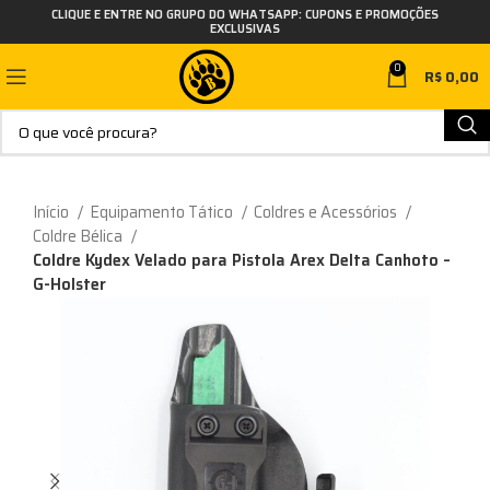
CLIQUE E ENTRE NO GRUPO DO WHATSAPP: CUPONS E PROMOÇÕES
EXCLUSIVAS
0
R$
0,00
Início
Equipamento Tático
Coldres e Acessórios
Coldre Bélica
Coldre Kydex Velado para Pistola Arex Delta Canhoto –
G-Holster