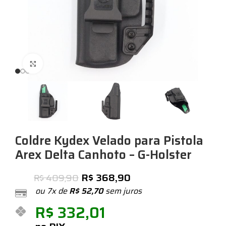
Expandir
Coldre Kydex Velado para Pistola
Arex Delta Canhoto – G-Holster
R$
368,90
R$
409,90
ou 7x de
R$
52,70
sem juros
R$
332,01