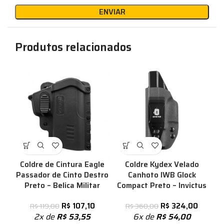
Produtos relacionados
%
Coldre de Cintura Eagle
Coldre Kydex Velado
Passador de Cinto Destro
Canhoto IWB Glock
Preto – Belica Militar
Compact Preto – Invictus
R$
107,10
R$
324,00
R$
119,00
R$
360,00
2x de
R$
53,55
6x de
R$
54,00