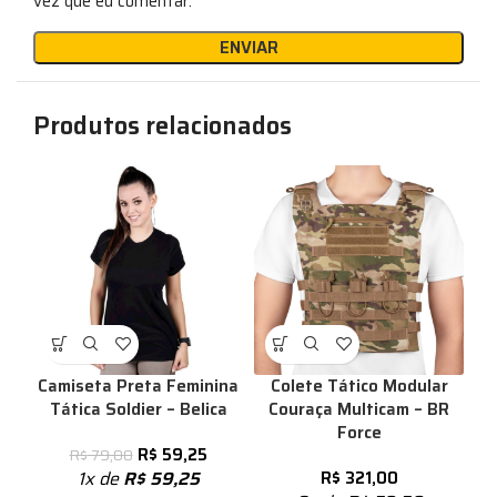
vez que eu comentar.
Produtos relacionados
Camiseta Preta Feminina
Colete Tático Modular
Tática Soldier – Belica
Couraça Multicam – BR
Force
R$
59,25
R$
79,00
1x de
R$
59,25
R$
321,00