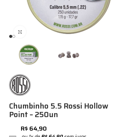
Expandir
Chumbinho 5.5 Rossi Hollow
Point – 250un
R$
64,90
ou 1x de
R$
64,90
sem juros