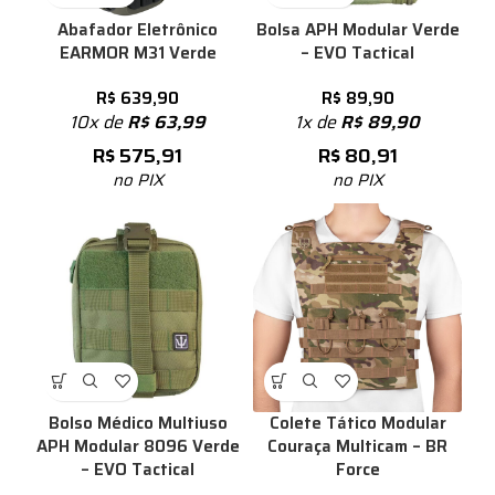
Abafador Eletrônico
Bolsa APH Modular Verde
EARMOR M31 Verde
– EVO Tactical
R$
639,90
R$
89,90
10x de
R$
63,99
1x de
R$
89,90
R$
575,91
R$
80,91
no PIX
no PIX
Bolso Médico Multiuso
Colete Tático Modular
APH Modular 8096 Verde
Couraça Multicam – BR
– EVO Tactical
Force