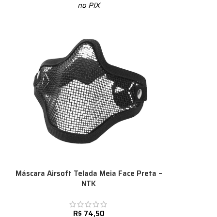
no PIX
Máscara Airsoft Telada Meia Face Preta –
NTK
R$
74,50