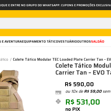
LIQUE E ENTRE NO GRUPO DO WHATSAPP: CUPONS E PROMOÇÕES EXCLUSIV
 E AVENTURA
EQUIPAMENTO TÁTICO
VESTUÁRIO
OUTROS
SALDÃO
Tático
Colete Tático Modular TEC Loaded Plate Carrier Tan – EV
Colete Tático Modu
Carrier Tan – EVO T
R$
590,00
ou 10x de
R$
59,00
sem 
R$
531,00
no PIX