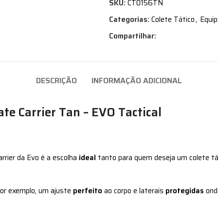
SKU:
CT0156TN
Categorias:
Colete Tático
,
Equi
Compartilhar:
DESCRIÇÃO
INFORMAÇÃO ADICIONAL
te Carrier Tan – EVO Tactical
arrier da Evo é a escolha
ideal
tanto para quem deseja um colete tát
por exemplo, um ajuste
perfeito
ao corpo e laterais
protegidas
onde