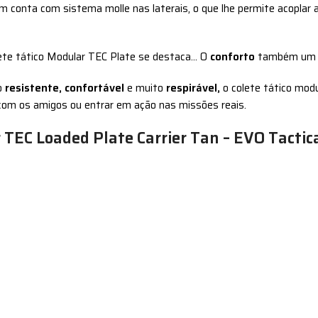
mbém conta com sistema molle nas laterais, o que lhe permite acoplar
ete tático Modular TEC Plate se destaca… O
conforto
também um p
do
resistente, confortável
e muito
respirável,
o colete tático modu
t com os amigos ou entrar em ação nas missões reais.
 TEC Loaded Plate Carrier Tan – EVO Tactica