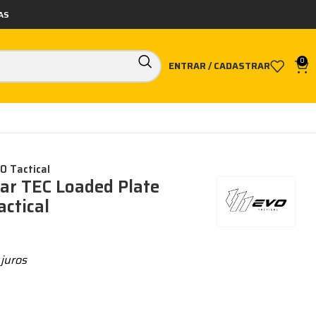
AS
0
ENTRAR / CADASTRAR
O Tactical
lar TEC Loaded Plate
actical
juros