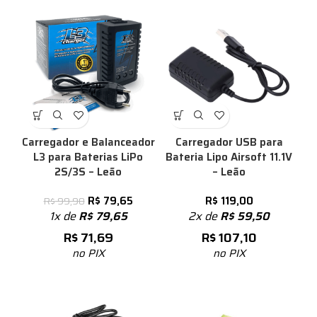
Carregador e Balanceador
Carregador USB para
L3 para Baterias LiPo
Bateria Lipo Airsoft 11.1V
2S/3S – Leão
– Leão
R$
79,65
R$
119,00
R$
99,90
1x de
R$
79,65
2x de
R$
59,50
R$
71,69
R$
107,10
no PIX
no PIX