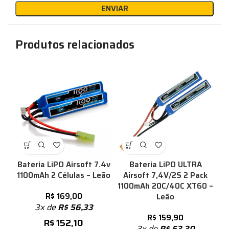
Produtos relacionados
Bateria LiPO Airsoft 7.4v
Bateria LiPO ULTRA
1100mAh 2 Células – Leão
Airsoft 7,4V/2S 2 Pack
1100mAh 20C/40C XT60 –
R$
169,00
Leão
3x de
R$
56,33
R$
159,90
R$
152,10
3x de
R$
53,30