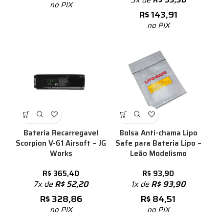
no PIX
R$
143,91
no PIX
Bateria Recarregavel
Bolsa Anti-chama Lipo
Scorpion V-61 Airsoft – JG
Safe para Bateria Lipo –
Works
Leão Modelismo
R$
365,40
R$
93,90
7x de
R$
52,20
1x de
R$
93,90
R$
328,86
R$
84,51
no PIX
no PIX