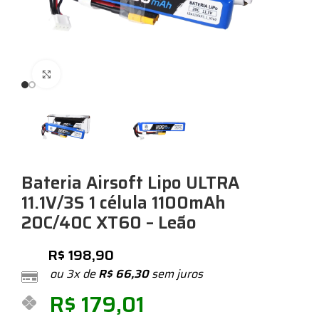
Expandir
Bateria Airsoft Lipo ULTRA
11.1V/3S 1 célula 1100mAh
20C/40C XT60 – Leão
R$
198,90
ou 3x de
R$
66,30
sem juros
R$
179,01