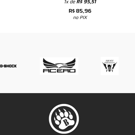
1x de
R$
95,51
R$
85,96
no PIX