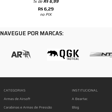
1x de
R$
6,99
R$
6,29
no PIX
NAVEGUE POR MARCAS:
CATEGORIAS
INSTITUCIONAL
Armas de Airsoft
A Beartac
Carabinas e Armas de Pressão
Blog