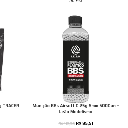
no PIX
0g TRACER
Munição BBs Airsoft 0.25g 6mm 5000un –
Leão Modelismo
R$
95,51
R$
112,36