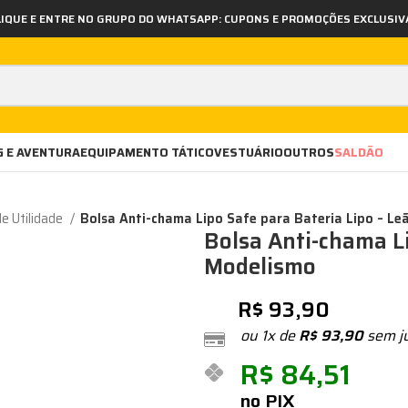
LIQUE E ENTRE NO GRUPO DO WHATSAPP: CUPONS E PROMOÇÕES EXCLUSIV
 E AVENTURA
EQUIPAMENTO TÁTICO
VESTUÁRIO
OUTROS
SALDÃO
de Utilidade
Bolsa Anti-chama Lipo Safe para Bateria Lipo – L
Bolsa Anti-chama Li
Modelismo
R$
93,90
ou 1x de
R$
93,90
sem j
R$
84,51
no PIX