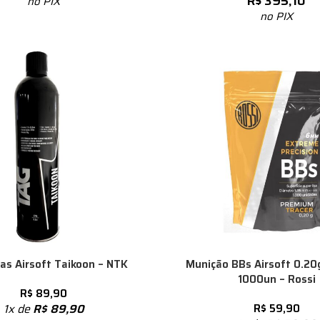
R$
395,10
no PIX
no PIX
-15%
as Airsoft Taikoon – NTK
Munição BBs Airsoft 0.2
1000un – Rossi
R$
89,90
1x de
R$
89,90
R$
59,90