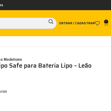
AS
0
ENTRAR / CADASTRAR
eão Modelismo
po Safe para Bateria Lipo – Leão
uros