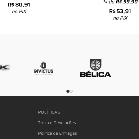
1x de
R$
59,90
R$
80,91
R$
53,91
no PIX
no PIX
POLÍTICAS
Troca e Devoluções
Política de Entregas