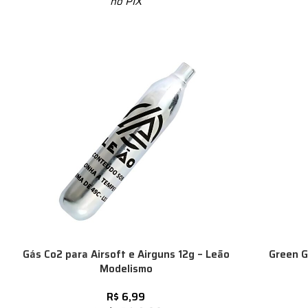
no PIX
Gás Co2 para Airsoft e Airguns 12g – Leão
Green G
Modelismo
R$
6,99