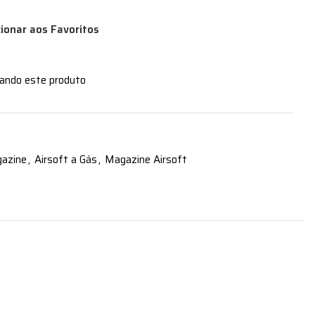
cionar aos Favoritos
zando este produto
gazine
,
Airsoft a Gás
,
Magazine Airsoft