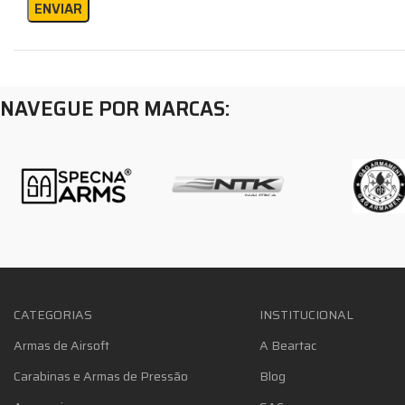
NAVEGUE POR MARCAS:
CATEGORIAS
INSTITUCIONAL
Armas de Airsoft
A Beartac
Carabinas e Armas de Pressão
Blog