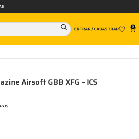
AS
0
ENTRAR / CADASTRAR
azine Airsoft GBB XFG – ICS
uros