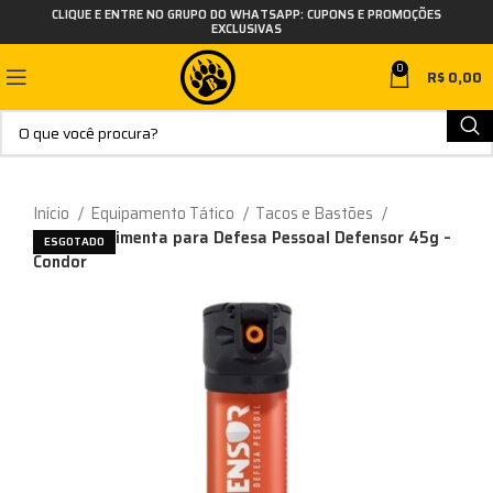
CLIQUE E ENTRE NO GRUPO DO WHATSAPP: CUPONS E PROMOÇÕES
EXCLUSIVAS
0
R$
0,00
Início
Equipamento Tático
Tacos e Bastões
Spray de Pimenta para Defesa Pessoal Defensor 45g –
ESGOTADO
Condor