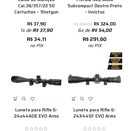
Subcompact Destro Preto
Cal.38/357/22 50
– Invictus
Cartuchos – Shotgun
R$
324,00
R$
37,90
R$
360,00
6x de
R$
54,00
1x de
R$
37,90
R$
291,60
R$
34,11
no PIX
no PIX
Luneta para Rifle 6-
Luneta para Rifle 6-
24x44AOE EVO Arms
24X44SF EVO Arms