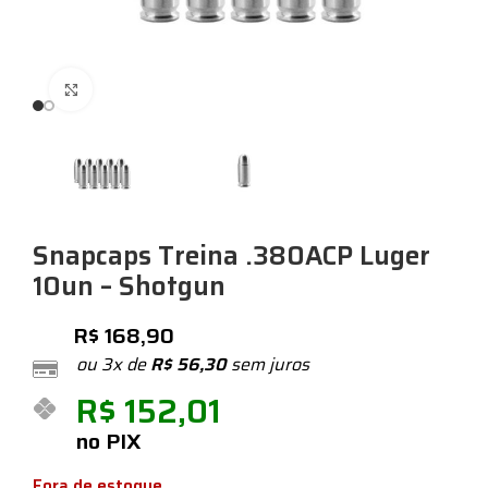
Expandir
Snapcaps Treina .380ACP Luger
10un – Shotgun
R$
168,90
ou 3x de
R$
56,30
sem juros
R$
152,01
no PIX
Fora de estoque