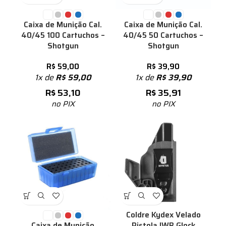
Caixa de Munição Cal.
Caixa de Munição Cal.
40/45 100 Cartuchos –
40/45 50 Cartuchos –
Shotgun
Shotgun
R$
59,00
R$
39,90
1x de
R$
59,00
1x de
R$
39,90
R$
53,10
R$
35,91
no PIX
no PIX
%
Coldre Kydex Velado
Pistola IWB Glock
Caixa de Munição