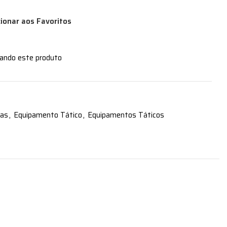
cionar aos Favoritos
zando este produto
ras
,
Equipamento Tático
,
Equipamentos Táticos