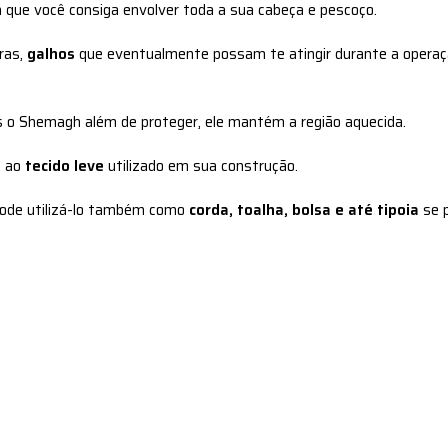
 que você consiga envolver toda a sua cabeça e pescoço.
ras,
galhos
que eventualmente possam te atingir durante a operaç
is o Shemagh além de proteger, ele mantém a região aquecida.
o ao
tecido leve
utilizado em sua construção.
 pode utilizá-lo também como
corda, toalha, bolsa e até tipoia
se p