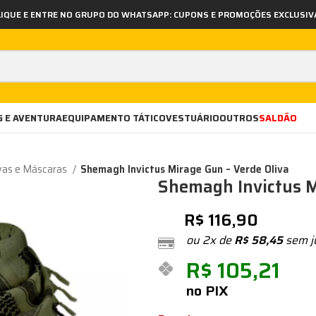
LIQUE E ENTRE NO GRUPO DO WHATSAPP: CUPONS E PROMOÇÕES EXCLUSIV
 E AVENTURA
EQUIPAMENTO TÁTICO
VESTUÁRIO
OUTROS
SALDÃO
vas e Máscaras
Shemagh Invictus Mirage Gun – Verde Oliva
Shemagh Invictus M
R$
116,90
ou 2x de
R$
58,45
sem j
R$
105,21
no PIX