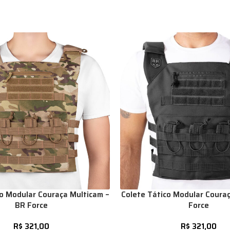
co Modular Couraça Multicam –
Colete Tático Modular Couraç
BR Force
Force
R$
321,00
R$
321,00