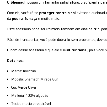
O
Shemagh
possui um tamanho satisfatório, o suficiente para
Com ele, você irá se
proteger contra o sol
evitando queimadu
da
poeira
,
fumaça
e muito mais.
Este acessório pode ser utilizado também em dias de
frio
, po
Fácil de transportar, você pode dobrá-lo sem problemas, devid
O bom desse acessório é que ele é
multifuncional
, pois você
Detalhes:
Marca: Invictus
Modelo: Shemagh Mirage Gun
Cor: Verde Oliva
Material: 100% algodão
Tecido macio e respirável