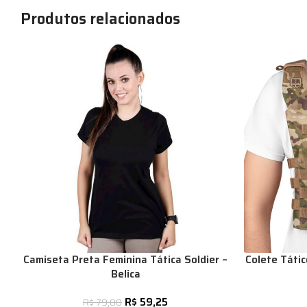
Produtos relacionados
Camiseta Preta Feminina Tática Soldier –
Colete Táti
Belica
R$
59,25
R$
79,00