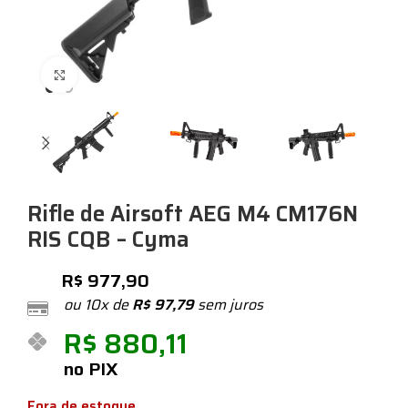
Expandir
Rifle de Airsoft AEG M4 CM176N
RIS CQB – Cyma
R$
977,90
ou 10x de
R$
97,79
sem juros
R$
880,11
no PIX
Fora de estoque