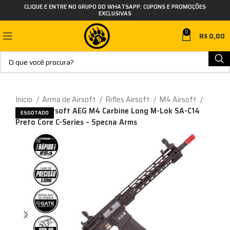
CLIQUE E ENTRE NO GRUPO DO WHATSAPP: CUPONS E PROMOÇÕES
EXCLUSIVAS
0
R$
0,00
Início
Arma de Airsoft
Rifles Airsoft
M4 Airsoft
Rifle de Airsoft AEG M4 Carbine Long M-Lok SA-C14
ESGOTADO
Preto Core C-Series – Specna Arms