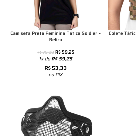
Camiseta Preta Feminina Tática Soldier –
Colete Táti
Belica
R$
59,25
R$
79,00
1x de
R$
59,25
R$
53,33
no PIX