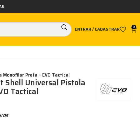
AS
0
ENTRAR / CADASTRAR
a Monofilar Preta – EVO Tactical
 Shell Universal Pistola
VO Tactical
uros