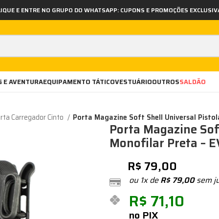
LIQUE E ENTRE NO GRUPO DO WHATSAPP: CUPONS E PROMOÇÕES EXCLUSIV
 E AVENTURA
EQUIPAMENTO TÁTICO
VESTUÁRIO
OUTROS
SALDÃO
rta Carregador Cinto
Porta Magazine Soft Shell Universal Pistol
Porta Magazine Soft
Monofilar Preta – E
R$
79,00
ou 1x de
R$
79,00
sem j
R$
71,10
no PIX