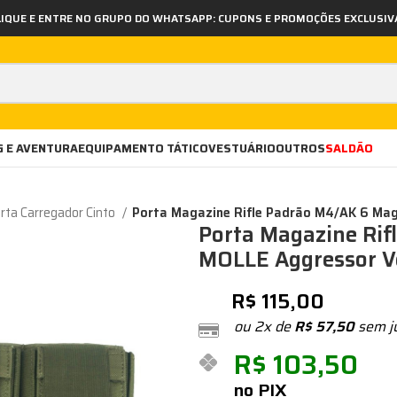
LIQUE E ENTRE NO GRUPO DO WHATSAPP: CUPONS E PROMOÇÕES EXCLUSIV
 E AVENTURA
EQUIPAMENTO TÁTICO
VESTUÁRIO
OUTROS
SALDÃO
rta Carregador Cinto
Porta Magazine Rifle Padrão M4/AK 6 Mag
Porta Magazine Rif
MOLLE Aggressor V
R$
115,00
ou 2x de
R$
57,50
sem j
R$
103,50
no PIX