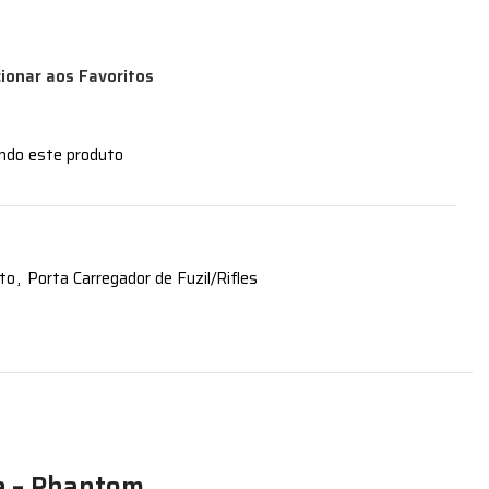
cionar aos Favoritos
ando este produto
nto
,
Porta Carregador de Fuzil/Rifles
e – Phantom