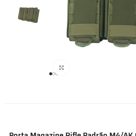
Expandir
Porta Magazine Rifle Padrão M4/AK