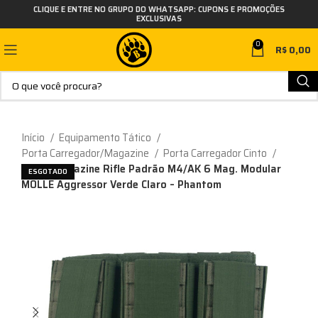
CLIQUE E ENTRE NO GRUPO DO WHATSAPP: CUPONS E PROMOÇÕES
EXCLUSIVAS
0
R$
0,00
Início
Equipamento Tático
Porta Carregador/Magazine
Porta Carregador Cinto
Porta Magazine Rifle Padrão M4/AK 6 Mag. Modular
ESGOTADO
MOLLE Aggressor Verde Claro – Phantom