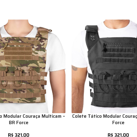
co Modular Couraça Multicam –
Colete Tático Modular Couraç
BR Force
Force
R$
321,00
R$
321,00