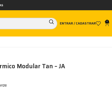
AS
0
ENTRAR / CADASTRAR
rmico Modular Tan – JA
uros