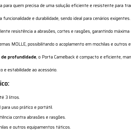
ta para quem precisa de uma solução eficiente e resistente para tr
 funcionalidade e durabilidade, sendo ideal para cenários exigentes.
celente resistência a abrasões, cortes e rasgões, garantindo máxima
stemas MOLLE, possibilitando o acoplamento em mochilas e outros 
m de profundidade
, o Porta Camelback é compacto e eficiente, man
o e estabilidade ao acessório.
co:
é 3 litros.
 para uso prático e portátil.
stência contra abrasões e rasgões.
hilas e outros equipamentos táticos.