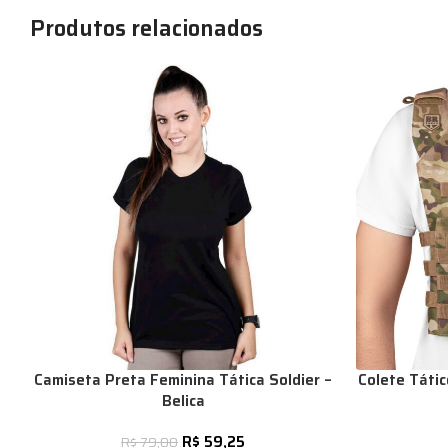
Produtos relacionados
Camiseta Preta Feminina Tática Soldier –
Colete Táti
Belica
R$
59,25
R$
79,00