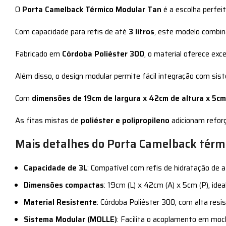
O
Porta Camelback Térmico Modular Tan
é a escolha perfei
Com capacidade para refis de até
3 litros
, este modelo combina
Fabricado em
Córdoba Poliéster 300
, o material oferece ex
Além disso, o design modular permite fácil integração com si
Com
dimensões de 19cm de largura x 42cm de altura x 5c
As fitas mistas de
poliéster e polipropileno
adicionam reforç
Mais detalhes do Porta Camelback térmi
Capacidade de 3L
: Compatível com refis de hidratação de at
Dimensões compactas
: 19cm (L) x 42cm (A) x 5cm (P), ideal
Material Resistente
: Córdoba Poliéster 300, com alta resi
Sistema Modular (MOLLE)
: Facilita o acoplamento em moc