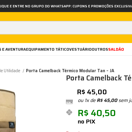
LIQUE E ENTRE NO GRUPO DO WHATSAPP: CUPONS E PROMOÇÕES EXCLUSIV
 E AVENTURA
EQUIPAMENTO TÁTICO
VESTUÁRIO
OUTROS
SALDÃO
de Utilidade
Porta Camelback Térmico Modular Tan – JA
Porta Camelback Té
R$
45,00
ou 1x de
R$
45,00
sem j
R$
40,50
no PIX