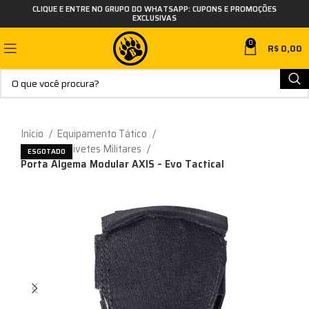
CLIQUE E ENTRE NO GRUPO DO WHATSAPP: CUPONS E PROMOÇÕES
EXCLUSIVAS
0
R$
0,00
Início
Equipamento Tático
Facas e Canivetes Militares
ESGOTADO
Porta Algema Modular AXIS – Evo Tactical