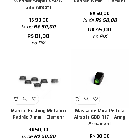
Wonder Sniper VSR &
Padrão 6 mm – Element
GBB Airsoft
R$
50,00
R$
90,00
1x de
R$
50,00
1x de
R$
90,00
R$
45,00
R$
81,00
no PIX
no PIX
Mancal Bushing Metálico
Massa de Mira Pistola
Padrão 7 mm – Element
Airsoft GBB R17 – Army
Armament
R$
50,00
1x de
R$
50,00
R$
30,00