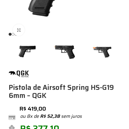
Expandir
Pistola de Airsoft Spring HS-G19
6mm – QGK
R$
419,00
ou 8x de
R$
52,38
sem juros
R$
377,10