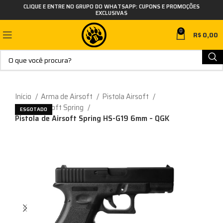
CLIQUE E ENTRE NO GRUPO DO WHATSAPP: CUPONS E PROMOÇÕES
EXCLUSIVAS
0
R$
0,00
Início
Arma de Airsoft
Pistola Airsoft
Pistola Airsoft Spring
ESGOTADO
Pistola de Airsoft Spring HS-G19 6mm – QGK