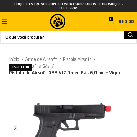
CLIQUE E ENTRE NO GRUPO DO WHATSAPP: CUPONS E PROMOÇÕES
EXCLUSIVAS
0
R$
0,00
Início
Arma de Airsoft
Pistola Airsoft
Pistola Airsoft a Gás
ESGOTADO
Pistola de Airsoft GBB V17 Green Gás 6,0mm – Vigor