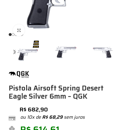
Expandir
Pistola Airsoft Spring Desert
Eagle Silver 6mm – QGK
R$
682,90
ou 10x de
R$
68,29
sem juros
R$
614,61