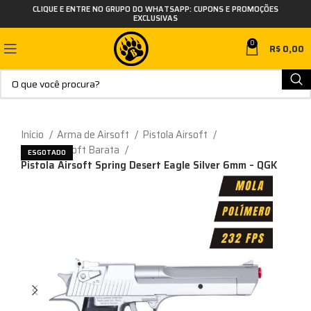
CLIQUE E ENTRE NO GRUPO DO WHATSAPP: CUPONS E PROMOÇÕES
EXCLUSIVAS
0
R$
0,00
Início
Arma de Airsoft
Pistola Airsoft
Pistola Airsoft Barata
ESGOTADO
Pistola Airsoft Spring Desert Eagle Silver 6mm – QGK