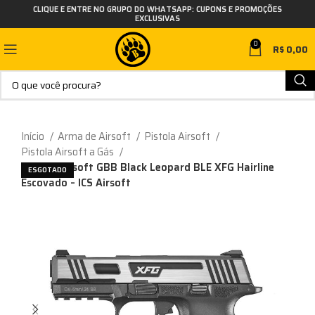
CLIQUE E ENTRE NO GRUPO DO WHATSAPP: CUPONS E PROMOÇÕES
EXCLUSIVAS
0
R$
0,00
Início
Arma de Airsoft
Pistola Airsoft
Pistola Airsoft a Gás
Pistola Airsoft GBB Black Leopard BLE XFG Hairline
ESGOTADO
Escovado – ICS Airsoft