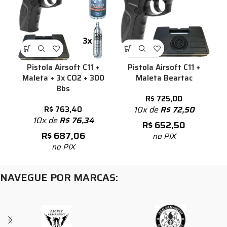
Pistola Airsoft C11 +
Pistola Airsoft C11 +
Maleta + 3x CO2 + 300
Maleta Beartac
Bbs
R$
725,00
R$
763,40
10x de
R$
72,50
10x de
R$
76,34
R$
652,50
R$
687,06
no PIX
no PIX
NAVEGUE POR MARCAS: