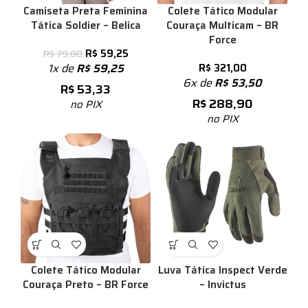
Camiseta Preta Feminina
Colete Tático Modular
Tática Soldier – Belica
Couraça Multicam – BR
Force
R$
59,25
R$
79,00
1x de
R$
59,25
R$
321,00
6x de
R$
53,50
R$
53,33
R$
288,90
no PIX
no PIX
Colete Tático Modular
Luva Tática Inspect Verde
Couraça Preto – BR Force
– Invictus