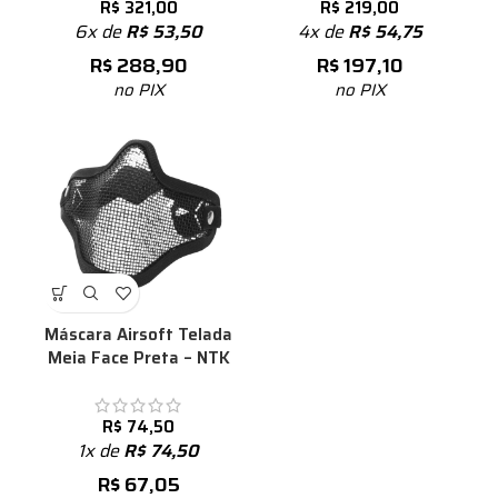
R$
321,00
R$
219,00
6x de
R$
53,50
4x de
R$
54,75
R$
288,90
R$
197,10
no PIX
no PIX
Máscara Airsoft Telada
Meia Face Preta – NTK
R$
74,50
1x de
R$
74,50
R$
67,05