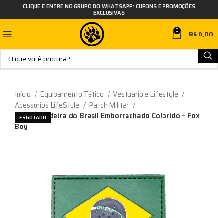
CLIQUE E ENTRE NO GRUPO DO WHATSAPP: CUPONS E PROMOÇÕES
EXCLUSIVAS
0
R$
0,00
Início
Equipamento Tático
Vestuario e Lifestyle
Acessórios LifeStyle
Patch Militar
Patch Bandeira do Brasil Emborrachado Colorido – Fox
ESGOTADO
Boy