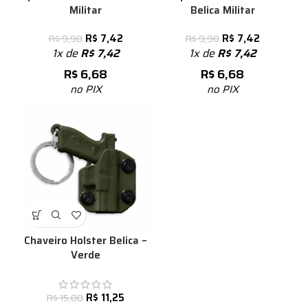
Militar
Belica Militar
R$
7,42
R$
7,42
R$
9,90
R$
9,90
1x de
R$
7,42
1x de
R$
7,42
R$
6,68
R$
6,68
no PIX
no PIX
Chaveiro Holster Belica –
Verde
R$
11,25
R$
15,00