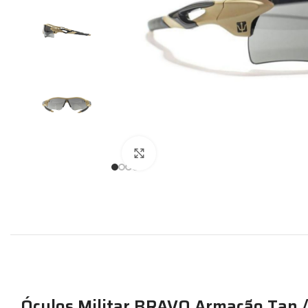
Expandir
Óculos Militar BRAVO Armação Tan / 