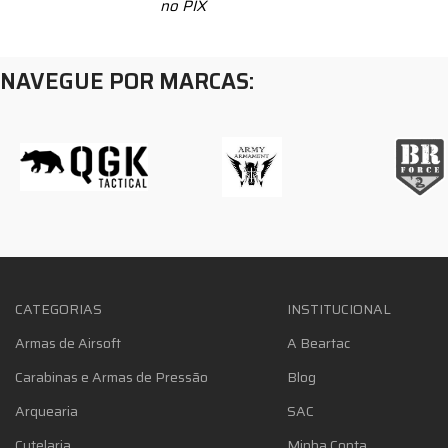
no PIX
NAVEGUE POR MARCAS:
CATEGORIAS
INSTITUCIONAL
Armas de Airsoft
A Beartac
Carabinas e Armas de Pressão
Blog
Arquearia
SAC
Cutelaria
Minha Conta