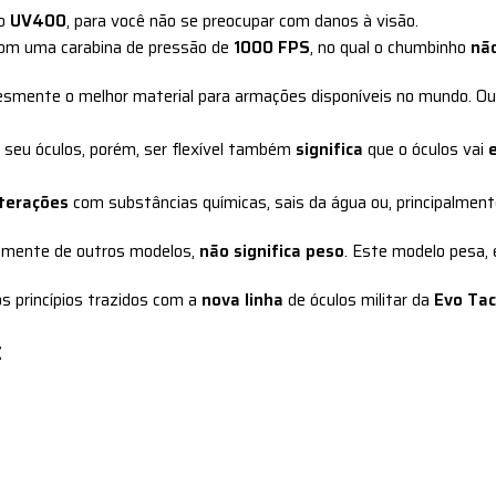
ão
UV400
, para você não se preocupar com danos à visão.
 com uma carabina de pressão de
1000 FPS
, no qual o chumbinho
não
lesmente o melhor material para armações disponíveis no mundo. Ou
seu óculos, porém, ser flexível também
significa
que o óculos vai
lterações
com substâncias químicas, sais da água ou, principalmente
temente de outros modelos,
não significa peso
. Este modelo pesa
os princípios trazidos com a
nova linha
de óculos militar da
Evo Tac
: