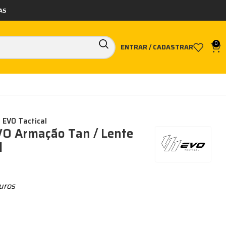
AS
0
ENTRAR / CADASTRAR
 EVO Tactical
VO Armação Tan / Lente
l
uros