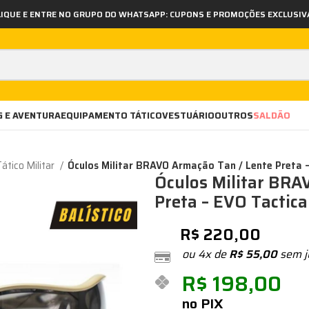
LIQUE E ENTRE NO GRUPO DO WHATSAPP: CUPONS E PROMOÇÕES EXCLUSIV
 E AVENTURA
EQUIPAMENTO TÁTICO
VESTUÁRIO
OUTROS
SALDÃO
ático Militar
Óculos Militar BRAVO Armação Tan / Lente Preta –
Óculos Militar BRA
Preta – EVO Tactica
R$
220,00
ou 4x de
R$
55,00
sem j
R$
198,00
no PIX