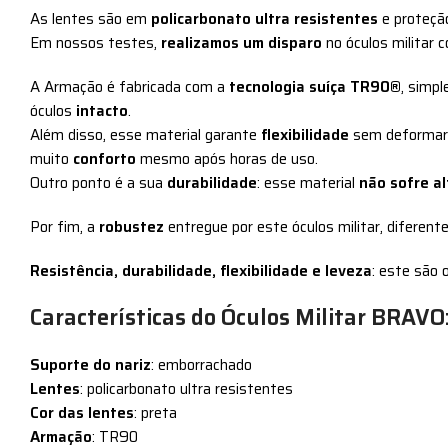
As lentes são em
policarbonato
ultra resistentes
e proteç
Em nossos testes,
realizamos um disparo
no óculos militar
A Armação é fabricada com a
tecnologia suíça
TR90®
, simp
óculos
intacto
.
Além disso, esse material garante
flexibilidade
sem deformar 
muito
conforto
mesmo após horas de uso.
Outro ponto é a sua
durabilidade
: esse material
não sofre a
Por fim, a
robustez
entregue por este óculos militar, diferen
Resistência, durabilidade, flexibilidade e leveza
: este são 
Características do Óculos Militar BRAVO
Suporte do nariz
: emborrachado
Lentes
: policarbonato ultra resistentes
Cor das lentes
: preta
Armação
: TR90