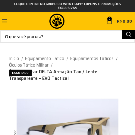
CLIQUE E ENTRE NO GRUPO DO WHATSAPP: CUPONS E PROMOÇÕES
EXCLUSIVAS
0
R$
0,00
Início
Equipamento Tático
Equipamentos Táticos
Óculos Tático Militar
Óculos Militar DELTA Armação Tan / Lente
ESGOTADO
Transparente – EVO Tactical