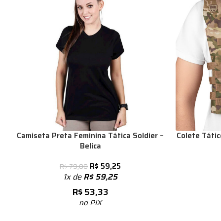
Camiseta Preta Feminina Tática Soldier –
Colete Táti
Belica
R$
59,25
R$
79,00
1x de
R$
59,25
R$
53,33
no PIX