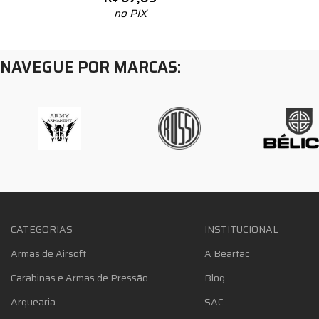
no PIX
NAVEGUE POR MARCAS:
CATEGORIAS
INSTITUCIONAL
Armas de Airsoft
A Beartac
Carabinas e Armas de Pressão
Blog
Arquearia
SAC