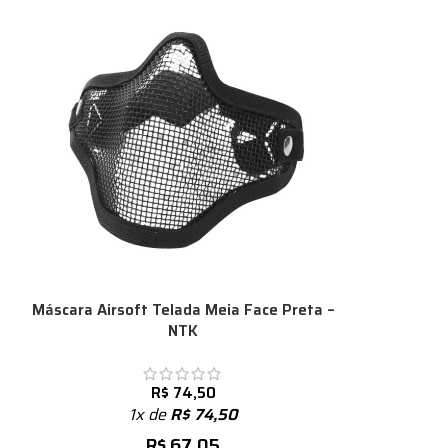
Máscara Airsoft Telada Meia Face Preta –
NTK
R$
74,50
1x de
R$
74,50
R$
67,05