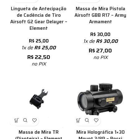
Lingueta de Antecipação
Massa de Mira Pistola
de Cadência de Tiro
Airsoft GBB R17 – Army
Airsoft G2 Gear Delayer –
Armament
Element
R$
30,00
R$
25,00
1x de
R$
30,00
1x de
R$
25,00
R$
27,00
R$
22,50
no PIX
no PIX
Massa de Mira TR
Mira Holográfica 1×30
(Dianteira) – Element
Mount 3/8P – Rossi