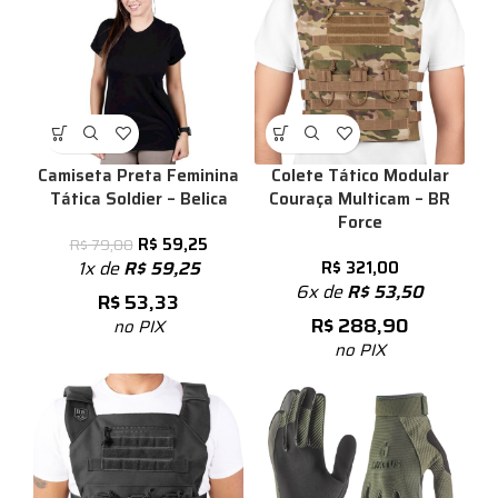
Camiseta Preta Feminina
Colete Tático Modular
Tática Soldier – Belica
Couraça Multicam – BR
Force
R$
59,25
R$
79,00
1x de
R$
59,25
R$
321,00
6x de
R$
53,50
R$
53,33
R$
288,90
no PIX
no PIX