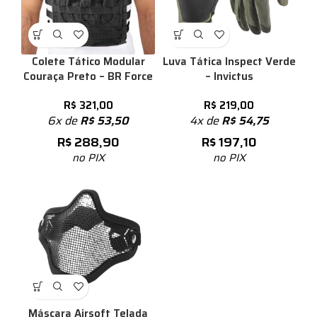
Colete Tático Modular
Luva Tática Inspect Verde
Couraça Preto – BR Force
– Invictus
R$
321,00
R$
219,00
6x de
R$
53,50
4x de
R$
54,75
R$
288,90
R$
197,10
no PIX
no PIX
Máscara Airsoft Telada