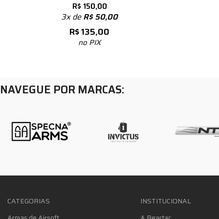
R$
150,00
3x de
R$
50,00
R$
135,00
no PIX
NAVEGUE POR MARCAS:
CATEGORIAS
INSTITUCIONAL
Armas de Airsoft
A Beartac