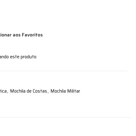
cionar aos Favoritos
zando este produto
tica
,
Mochila de Costas
,
Mochila Militar