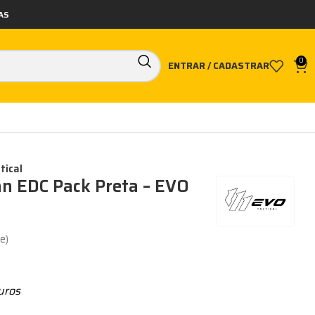
AS
0
ENTRAR / CADASTRAR
tical
an EDC Pack Preta – EVO
e)
uros