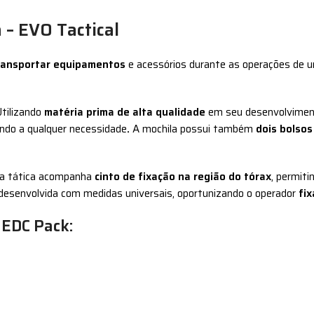
 – EVO Tactical
ransportar equipamentos
e acessórios durante as operações de
Utilizando
matéria prima de alta qualidade
em seu desenvolvimen
ndo a qualquer necessidade
.
A mochila possui também
dois bolsos
ila tática acompanha
cinto de fixação na região do tórax
, permiti
, desenvolvida com medidas universais, oportunizando o operador
fi
 EDC Pack: