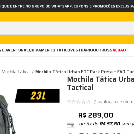
LIQUE E ENTRE NO GRUPO DO WHATSAPP: CUPONS E PROMOÇÕES EXCLUSIV
 E AVENTURA
EQUIPAMENTO TÁTICO
VESTUÁRIO
OUTROS
SALDÃO
e Mochila Tática
Mochila Tática Urban EDC Pack Preta – EVO Tac
Mochila Tática Urb
Tactical
(
1
avaliação de client
R$
289,00
ou 5x de
R$
57,80
sem j