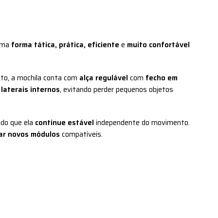
 uma
forma tática, prática, eficiente
e
muito confortável
to, a mochila conta com
alça regulável
com
fecho em
 laterais internos
, evitando perder pequenos objetos
ndo que ela
continue estável
independente do movimento.
xar novos módulos
compatíveis.