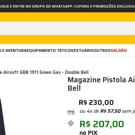
LIQUE E ENTRE NO GRUPO DO WHATSAPP: CUPONS E PROMOÇÕES EXCLUSIV
 E AVENTURA
EQUIPAMENTO TÁTICO
VESTUÁRIO
OUTROS
SALDÃO
a Airsoft GBB 1911 Green Gas – Double Bell
Magazine Pistola Ai
Bell
R$
230,00
ou 4x de
R$
57,50
sem j
R$
207,00
no PIX