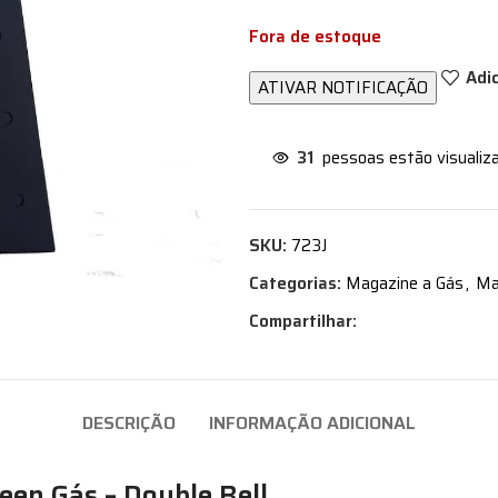
Fora de estoque
Adi
31
pessoas estão visualiz
SKU:
723J
Categorias:
Magazine a Gás
,
Ma
Compartilhar:
DESCRIÇÃO
INFORMAÇÃO ADICIONAL
een Gás – Double Bell