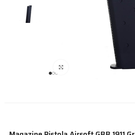
Expandir
Magazine Pistola Airsoft GBB 1911 Gr