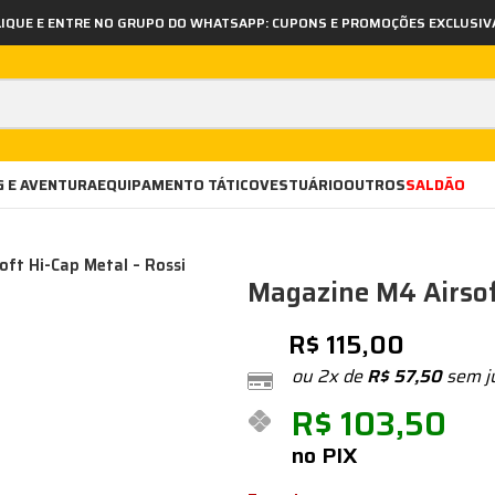
LIQUE E ENTRE NO GRUPO DO WHATSAPP: CUPONS E PROMOÇÕES EXCLUSIV
 E AVENTURA
EQUIPAMENTO TÁTICO
VESTUÁRIO
OUTROS
SALDÃO
ft Hi-Cap Metal – Rossi
Magazine M4 Airsof
R$
115,00
ou 2x de
R$
57,50
sem j
R$
103,50
no PIX